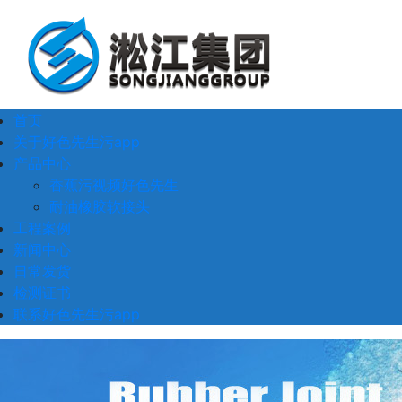
首页
关于好色先生污app
产品中心
香蕉污视频好色先生
耐油橡胶软接头
工程案例
新闻中心
日常发货
检测证书
联系好色先生污app