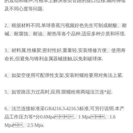
的震动和噪声,可根本上解决各类管路的接口位移,轴向伸缩
及不同心度等问题.
2、根据材料不同,单球香蕉污视频好色先生可制成耐酸、耐
碱、耐腐蚀、耐油、耐热等各个品种,适应多种介质和环境.
3、材料属.性橡胶,密封性好,重量轻,安装维修方便、使用寿
命长,但避免与锋利金属器械接触,以免刺破球体.
4、如架空使用可配弹性支架,安装时螺栓要用对角法上紧.
5、如管路压力过高时,应用.限螺栓将两端法兰连*起.
6、法兰连接标准采GB4216.3-4216.5标准,可另行说明.本产
品工作压力等*分0.6Mpa、1 Mpa、1.6
Mpa、2.5 Mpa.