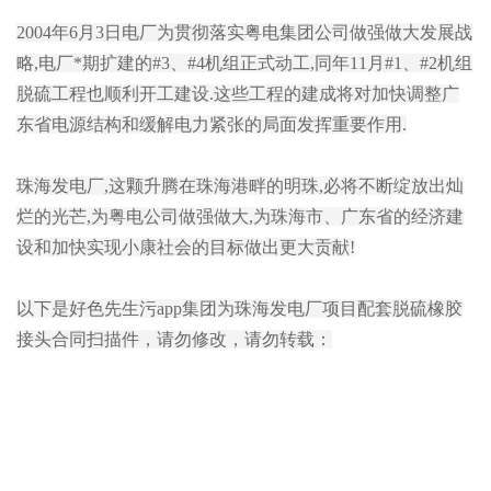
2004年6月3日电厂为贯彻落实粤电集团公司做强做大发展战
略,电厂*期扩建的#3、#4机组正式动工,同年11月#1、#2机组
脱硫工程也顺利开工建设.这些工程的建成将对加快调整广
东省电源结构和缓解电力紧张的局面发挥重要作用.
珠海发电厂,这颗升腾在珠海港畔的明珠,必将不断绽放出灿
烂的光芒,为粤电公司做强做大,为珠海市、广东省的经济建
设和加快实现小康社会的目标做出更大贡献!
以下是好色先生污app集团为珠海发电厂项目配套脱硫橡胶
接头合同扫描件，请勿修改，请勿转载：