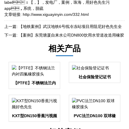
label：
【
，
】
，
发电厂
，
案例
，
珠海
，
用好色先生污
app
，
系统
，
脱硫
文章链接:
http://www.xiguayinyin.com/332.html
上一篇:
【地铁案例】武汉地铁6号线冷冻站项目用阻尼好色先生全
视频TV下载
下一篇:
【案例】东莞塘厦自来水公司DN800饮用水管道改造用橡胶
接头
相关产品
社会保险登记证书
【PTFE】不锈钢法兰内
衬四氟橡胶接头
KXT型DN150香蕉污视频
PVC法兰DN100 双球橡
好色先生
胶接头