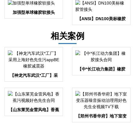
加强型单球橡胶软接头
【ANSI】DN100美标橡胶
管接头
相关案例
【中*长江动力集团】橡胶
【神龙汽车武汉*工厂】采
接头合同
用上海好色先生污appBE橡
胶减震器
【山东莱芜金雷风电】香蕉
污视频好色先生合同
【郑州书香华府】地下室变
压器噪音振动治理用好色先
生全视频TV下载