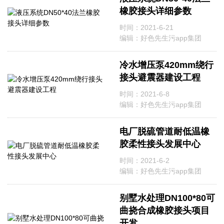
橡胶接头详细参数
时间：2021-6-21
编辑：好色先生污app集团
冷水增压泵420mm绕行
接头避震器建设工程
时间：2021-6-8
编辑：好色先生污app集团
电厂脱硫管道耐低温橡
胶柔性接头发展中心
时间：2021-6-2
编辑：好色先生污app集团
别墅水处理DN100*80可
曲挠合成橡胶接头项目
开发