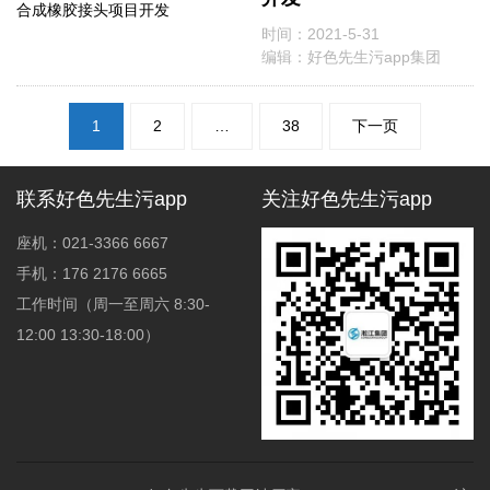
时间：2021-5-31
编辑：好色先生污app集团
文
1
2
…
38
下一页
章
导
航
联系好色先生污app
关注好色先生污app
座机：021-3366 6667
手机：176 2176 6665
工作时间（周一至周六 8:30-
12:00 13:30-18:00）